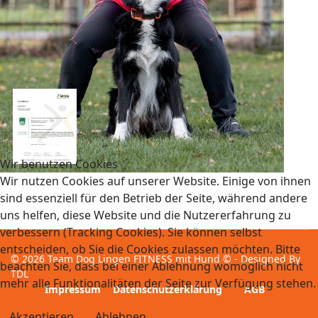
Wir benutzen Cookies
Wir nutzen Cookies auf unserer Website. Einige von ihnen
sind essenziell für den Betrieb der Seite, während andere
uns helfen, diese Website und die Nutzererfahrung zu
verbessern (Tracking Cookies). Sie können selbst
entscheiden, ob Sie die Cookies zulassen möchten. Bitte
© 2026 Team Dog Lingen FITNESS mit Hund © - Designed By
beachten Sie, dass bei einer Ablehnung womöglich nicht
TDL
mehr alle Funktionalitäten der Seite zur Verfügung stehen.
Impressum
Datenschutzerklärung
AGB
Akzeptieren
Ablehnen